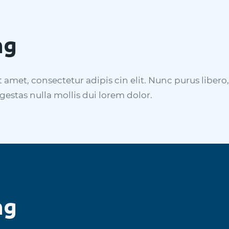
ng
amet, consectetur adipis cin elit. Nunc purus libero,
gestas nulla mollis dui lorem dolor.
ng