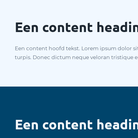
Een content headi
Een content hoofd tekst. Lorem ipsum dolor sit 
turpis. Donec dictum neque veloran tristique e
Een content headi