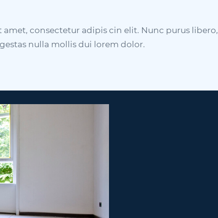
amet, consectetur adipis cin elit. Nunc purus libero,
gestas nulla mollis dui lorem dolor.