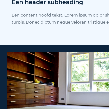
Een header subheading
Een content hoofd tekst. Lorem ipsum dolor sit 
turpis. Donec dictum neque veloran tristique e