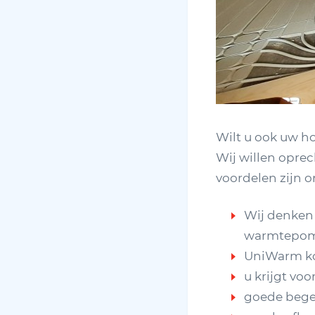
Wilt u ook uw h
Wij willen opre
voordelen zijn o
Wij denken 
warmtepomp
UniWarm ko
u krijgt voo
goede begel