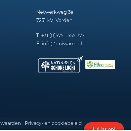
Netwerkweg 3a
7251 KV
Vorden
T
+31 (0)575 - 555 777
E
info@uniwarm.nl
rwaarden
|
Privacy- en cookiebeleid
Hé let op!