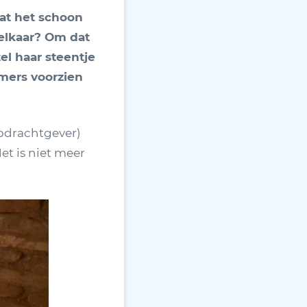
at het schoon
 elkaar? Om dat
tel haar steentje
amers voorzien
pdrachtgever)
et is niet meer