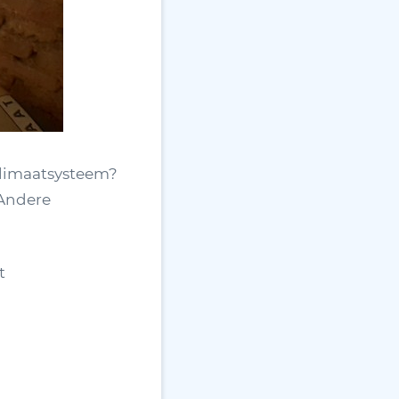
klimaatsysteem?
 Andere
t