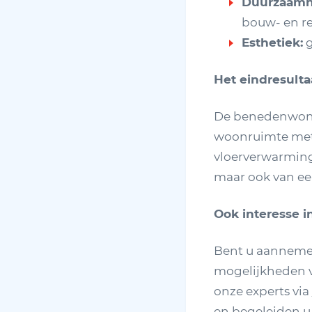
Duurzaamh
bouw- en re
Esthetiek:
g
Het eindresulta
De benedenwoni
woonruimte met 
vloerverwarming
maar ook van een
Ook interesse 
Bent u aannemer,
mogelijkheden v
onze experts via
en begeleiden u