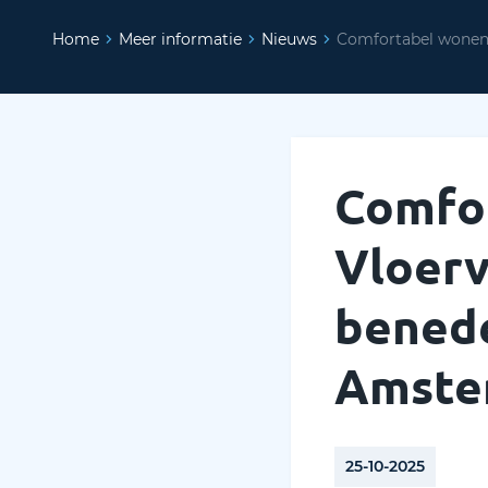
Home
Meer informatie
Nieuws
Comfortabel wonen 
Comfor
Vloerv
benede
Amste
25-10-2025