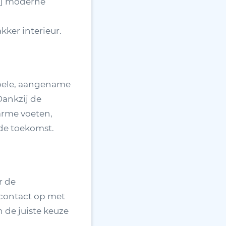
ij moderne
kker interieur.
bele, aangename
Dankzij de
arme voeten,
 de toekomst.
r de
contact op met
 de juiste keuze