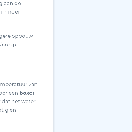
ig aan de
en minder
lagere opbouw
sico op
emperatuur van
voor een
boxer
 dat het water
atig en