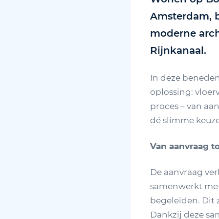
Amsterdam, b
moderne arch
Rijnkanaal.
In deze benede
oplossing: vloe
proces – van aa
dé slimme keuze 
Van aanvraag to
De aanvraag verl
samenwerkt me
begeleiden. Dit
Dankzij deze s