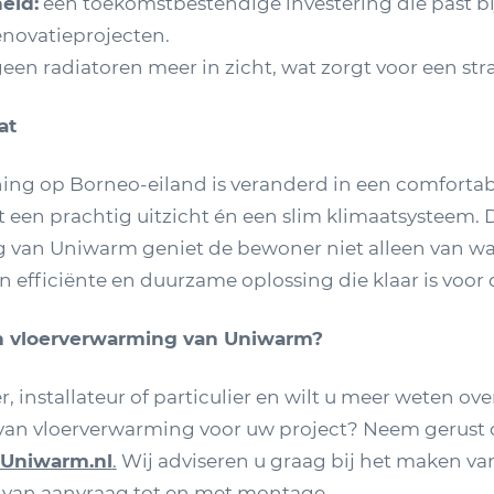
eid:
een toekomstbestendige investering die past b
novatieprojecten.
een radiatoren meer in zicht, wat zorgt voor een stra
at
ng op Borneo-eiland is veranderd in een comforta
een prachtig uitzicht én een slim klimaatsysteem. 
 van Uniwarm geniet de bewoner niet alleen van w
 efficiënte en duurzame oplossing die klaar is voor
in vloerverwarming van Uniwarm?
 installateur of particulier en wilt u meer weten ove
an vloerverwarming voor uw project? Neem gerust 
Uniwarm.nl
.
Wij adviseren u graag bij het maken van
 van aanvraag tot en met montage.