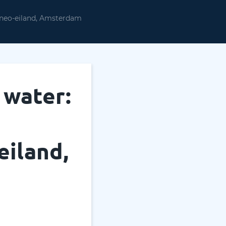
neo-eiland, Amsterdam
 water:
iland,