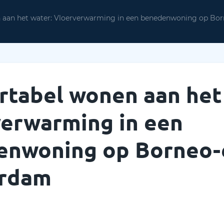
aan het water: Vloerverwarming in een benedenwoning op Bor
tabel wonen aan het
erwarming in een
nwoning op Borneo-e
rdam