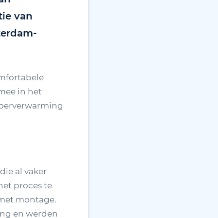
ie van
terdam-
mfortabele
mee in het
vloerverwarming
die al vaker
et proces te
 met montage.
ing en werden