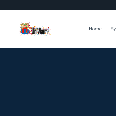
Home
S