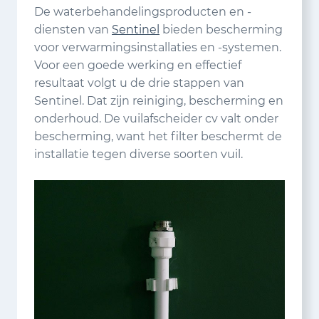
De waterbehandelingsproducten en -
diensten van
Sentinel
bieden bescherming
voor verwarmingsinstallaties en -systemen.
Voor een goede werking en effectief
resultaat volgt u de drie stappen van
Sentinel. Dat zijn reiniging, bescherming en
onderhoud. De vuilafscheider cv valt onder
bescherming, want het filter beschermt de
installatie tegen diverse soorten vuil.