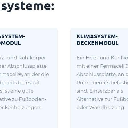
usysteme:
ASYSTEM-
KLIMASYSTEM-
DMODUL
DECKENMODUL
iz- und Kühlkörper
Ein Heiz- und Kühlk
ner Abschlussplatte
mit einer Fermacell®
rmacell®, an der die
Abschlussplatte, an d
bereits befestigt
Rohre bereits befesti
s ist eine gute
sind. Einsetzbar als
ative zu Fußboden-
Alternative zur Fuß
eckenheizungen.
oder Wandheizung.