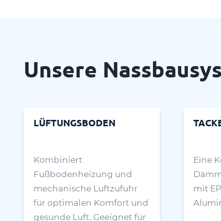
Unsere Nassbausy
LÜFTUNGSBODEN
TACK
Kombiniert
Eine 
Fußbodenheizung und
Dämmu
mechanische Luftzufuhr
mit E
für optimalen Komfort und
Alumin
gesunde Luft. Geeignet für