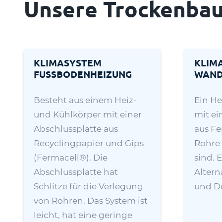
Unsere Trockenba
KLIMASYSTEM
KLIM
FUSSBODENHEIZUNG
WAN
Besteht aus einem Heiz-
Ein He
und Kühlkörper mit einer
mit ei
Abschlussplatte aus
aus Fe
Recyclingpapier und Gips
Rohre 
(Fermacell®). Die
sind. E
Abschlussplatte hat
Altern
Schlitze für die Verlegung
und D
von Rohren. Das System ist
leicht, hat eine geringe