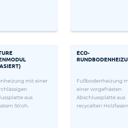
TURE
ECO-
ENMODUL
RUNDBODENHEIZ
ASIERT)
nheizung mit einer
Fußbodenheizung m
rchlässigen
einer vorgefrästen
ussplatte aus
Abschlussplatte aus
stem Stroh.
recycelten Holzfaser