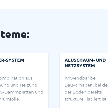
steme:
ER-SYSTEM
ALUSCHAUM- UND
NETZSYSTEM
Kombination aus
Anwendbar bei
ng und Heizung
Bauvorhaben, bei d
PS-Dämmplatten und
der Boden bereits
iumfolie.
strukturell isoliert ist.