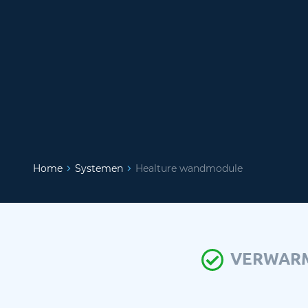
Home
Systemen
Healture wandmodule
VERWAR