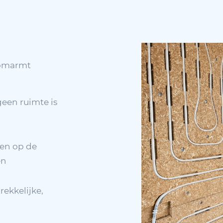
 omarmt
een ruimte is
ten op de
en
rekkelijke,