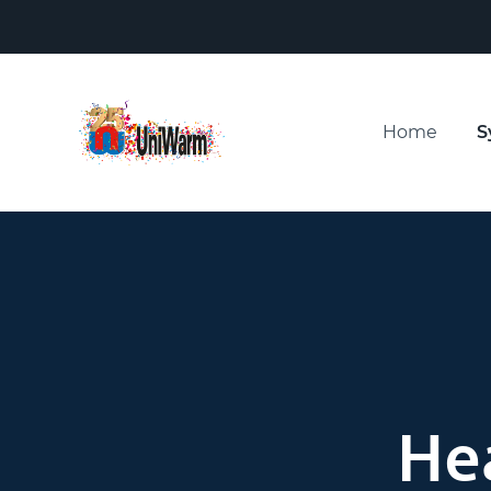
Home
S
He