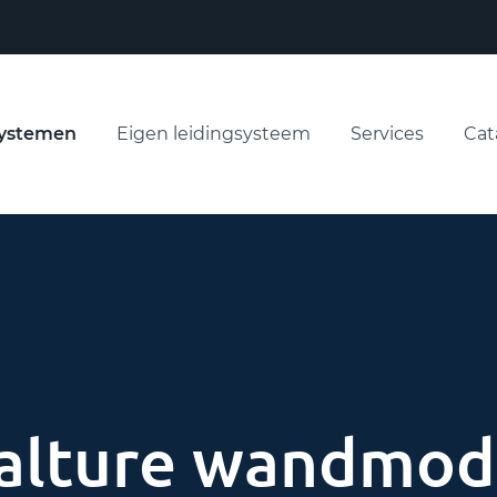
ystemen
Eigen leidingsysteem
Services
Cat
alture wandmod