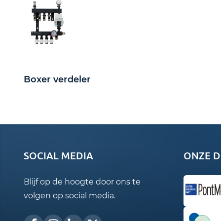
Boxer verdeler
SOCIAL MEDIA
ONZE D
Blijf op de hoogte door ons te
volgen op social media.