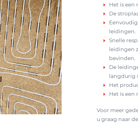
Het is een
De stroplaa
Eenvoudige
leidingen.
Snelle res
leidingen z
bevinden.
De leiding
langdurig 
Het product
Het is een
Voor meer gede
u graag naar d